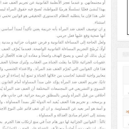
أو مجتمعاتهن. و عندما تعجز الأنظمة القانونية عن تجريم العنف ضد ا
بهذا تُنشئ فعليًا تسلسلًا هرميًا للمواطنة، تُصبح فيه حقوق المرأة
على هذا فإن ما يتطلبه النظام الدستوري الحقيقي هو قوانين تحمي س
استثناء.
و ان توصيف العنف ضد المرأة بأنه جريمة يعني تأكيداً لمبدأ أساسي في
أنها ضحية وقع عليها فعل جرمي.
ولعل الحاجة إلى المساءلة القانونية و فرض عقوبات جزائية و مدنية ي
أولًا، يُرسّخ التجريم المساءلة القانونية الواضحة. فعندما يُعرّف العنف
يُزيل بذلك أي لبس، و يصبح الهدف واضحاً و مفاده أن هذه الأفعال لن تُ
عقوبات الجزائية غالبًا ما يفلت الجناة من العقاب، وتُترك ضحايا الع
هذا فان القوانين التي تُجرّم العنف ضد المرأة ، والاعتداء الجنسي
معايير واجبة للتنفيذ تُحاسب من خلالها الجناة و تمنع أية إساءة أو جريم
ثانيًا، تجريم العنف ضد المرأة يؤكد على مبدأ المساواة أمام القانون
النسوي و التشريعي في المجتمعات المختلفة أن العنف ضد المرأة يُنظر
أخلاقي من قبل المرأة وليس بالمطلق جريمة جزائية. في جانبٍ هام منه 
و يرسخه.. و تجريم هذا العنف يُفيد انه الدولة تُقّر بمبدأ المساواة ،
و آمنة هو أمر بعيد عن المساومة. و ان أي عنف قائم على النوع الاج
د
يستند إلى احترام مبادئ العدالة و المساواة .
ثالثاً : القوانين الجزائية لها دور هام جداً في منع ارتكاب هذا الجرم. ب
يمكن ان تلعب دوراً أحادياً منعزلاً في القضاء على العنف ، لكنها تُمثّل ر