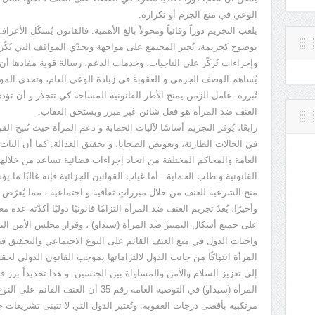
الوعي في منع الجرم أو تكراره.
يلعب التجريم دوراً وقائياً ومحولاً بالغ الأهمية. فالقانون يُشكّل الأعر
بوضوح كجريمة، يُجبر المجتمع على مواجهة وتحدّي المواقف التي تُكّر
وإجراءات تُركّز على الناجيات، وخدمات الدعم، رسالة قوية مفادها أن الع
يُساهم الوصف الجرمي و العقوبة في زيادة الوعي العام، وتحدي المواق
تُبرره. عامل الزمن يمنح الأطر القانونية المساحة كي تتجذر و أن تؤد
العنف ضد المرأة هو فعل شائن غير مبرر ويستحق العقاب.
رابعًا، يُوفر التجريم أساسًا لآليات الحماية و دعم المرأة حيث تُتيح الق
في الحالات الطارئة، وتعويض الضحايا، و تحقيق العدالة. كما أن آليات الح
العامة والمحاكم المختلفة من اتخاذ إجراءات قضائية تساعد من خلاله
القانونية و طلب الحماية . أما غياب القوانين الجزائية فإنه غالبًا ما 
منح الشرعية للعنف من خلال مبرراتٍ ثقافية و اجتماعية ، مما يُعرّض 
وأخيرًا، يُعدّ تجريم العنف ضد المرأة التزامًا قانونيًا دوليًا أكدّته عدة
واجبات الدول في منع العنف القائم على النوع الاجتماعي والتحقيق فيه
المرأة انتهاكًا من جانب الدول لالتزاماتها بموجب القانون الدولي لحقو
إلى تعزيز السلام والأمن والمساواة بين الجنسين. و هذا تحديداً برز 
المرأة (سيداو) في التوصية العامة رقم 35
مرتكبيه بأقصى درجات العقوبة. وتُعتبر الدول التي لا تتبنى تشريعات جز