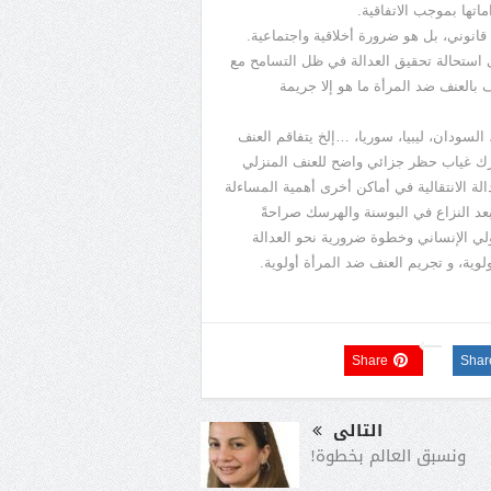
ماتها بموجب الاتفاقية.
انوني، بل هو ضرورة أخلاقية واجتماعية.
لى استحالة تحقيق العدالة في ظل التسامح مع
ف بالعنف ضد المرأة ما هو إلا جريمة
لسودان، ليبيا، سوريا، …إلخ يتفاقم العنف
ترك غياب حظر جزائي واضح للعنف المنزلي
الة الانتقالية في أماكن أخرى أهمية المساءلة
بعد النزاع في البوسنة والهرسك صراحةً
دولي الإنساني وخطوة ضرورية نحو العدالة
وية، و تجريم العنف ضد المرأة أولوية.
Share
Shar
التالى
ونسبق العالم بخطوة!