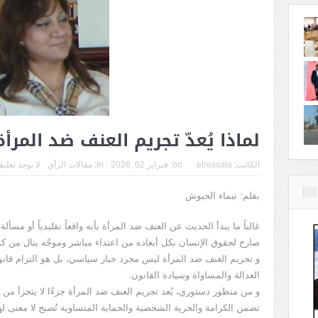
لماذا يُعدّ تجريم العنف ضد المرأة 
الكاتب:
elressala
on:
فبراير 02, 2026
In:
مقالات الرأي
لا يوجد تعلي
بقلم: تيماء الجيوش
غالباً ما يبدأ الحديث عن العنف ضد المرأة بأنه واقعاً تقليدياً أو مسألة 
صارخ لحقوق الإنسان بكل أبعاده من اعتداء مباشر وموجّه ينال من كرا
و تجريم العنف ضد المرأة ليس مجرد خيار سياسي، بل هو التزام قا
العدالة والمساواة وسيادة القانون.
و من منظور دستوري، يُعد تجريم العنف ضد المرأة جزءًا لا يتجزأ من م
تضمن الكرامة والحرية الشخصية والحماية المتساوية تُصبح لا معنى ل