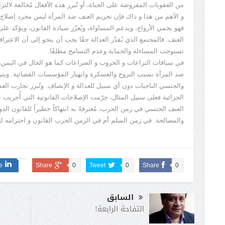
من العقوبات المفروضة على الجناة، أو تُبرر هذه الأفعال مُخالفة لالتزا
و الأهم من هذا و ذاك فإن تجريم العنف ضد المرأة ليس مجرد إصلاح ق
فهو يحمي الأرواح، ويدعم المساواة، ويُعزّز سيادة القانون، ويؤكد ع
العنف. فالمجتمع الذي يُقدّر العدالة حقًا يجب أن ينحو إلى أن الاعترا
تستوجب المساءلة والحماية وعدم التسامح مطلقًا.
في سياقات النزاعات و الحروب و الصراعات كما هو الحال في اليمن، ا
ضد المرأة بسبب النزوح والعسكرة وانهيار المؤسسات القضائية. وي
والجنسي الناجيات دون أي سبيل للعدالة و الإنصاف. وتُبرز تجارب العد
الجزائية فعلى سبيل المثال، جرّمت الإصلاحات القانونية التي أُجريت 
العنف الجنسي في زمن الحرب، مُعترفةً به انتهاكاً خطيراً للقانون ال
والمصالحة. في زمن السلم أم في الزمن الحرب القانون و احترامه اول
e
Share
0
Tweet
0
Share
0
السابق
التفاحة الرابعة!