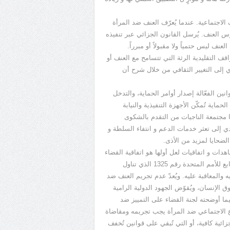
اف الاجتماعية. عندما يُعرّف العنف ضد المرأة
س العنف. يُرسل القانون الجزائي عبر تنفيذه
نف ليس حتمياً ولا مقبولاً أو مبرراً.
ف التقليدية الرثة التي تتسامح مع العنف أو
ي إلى التغيير الثقافي من خلال شرح أن
وانين الفعّالة إصدار أوامر الحماية، والتدخل
ماية تُمكّن الأجهزة التنفيذية والنيابة
ا مجتمعة الناجيات من التقدم بالشكوى
يؤدي إلى تعثر خدمات الدعم و انتفاء السلطة و
الضحايا لمزيد من الأذى.
 معاهدات و اتفاقيات لعل أولها هو اتفاقية القضاء
على جميع أشكال التمييز ضد المرأة (سيداو) ، وقرار مجلس الأمن التابع للأمم المتحدة رقم 1325 الذي تناول
 والمعاقبة عليه. ويُعدّ عدم تجريم العنف ضد
ق الإنسان، ويُقوّض الجهود الدولية الرامية
فيما أوضحته لجنة القضاء على التمييز ضد
 أن العنف القائم على النوع الاجتماعي ضد المرأة يجب تجريمه ومقاضاة
ائية كافية، أو التي تُبقي على قوانين تُخفف