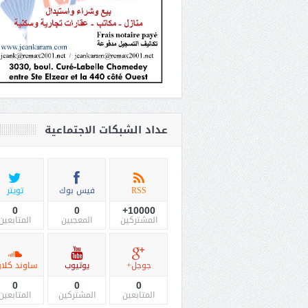
عداد الشبكات الاجتماعية
RSS
فيس بوك
تويتر
0
0
10000+
المشتركين
المعجبين
المتابعين
جوجل+
يوتيوب
ساوند كلاو
0
0
0
المتابعين
المشتركين
المتابعين