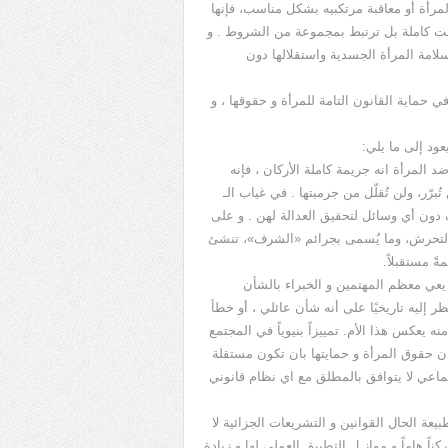
لمرأة أو معاقبة مرتكبيه بشكل مناسب، فإنها
 ليست كاملة بل ترتبط بمجموعة من الشروط . و
لامة المرأة الجسدية واستقلالها دون
 حماية القانون التامة للمرأة و حقوقها ، و
عود إلى ما يلي:
 ضد المرأة انه جريمة كاملة الأركان ، فإنه
برّر، ولن تُقلّل من جرميتها . في غياب الـ
نف دون أي وسائل لتحقيق العدالة لهن . و على
، والتحرش، وما يُسمى بجرائم «الشرف»، تنشئ
ةً مستقبلاً.
. يعي معظم المهتمين و الخبراء بالشأن
 إليه تاريخيًا على أنه شأن عائلي ، أو خطأ
يعكس هذا الأم. تمييزاً بنيوياً في المجتمع
 وان حقوق المرأة و حمايتها بان تكون مستقلة
تماعي لا يتوافق بالمطلق مع اي نظام قانوني
طبيعة الحال القوانين و التشريعات الجزائية لا
كناً هاماً و موازٍ ل التطبيق العملي لها و زيادة