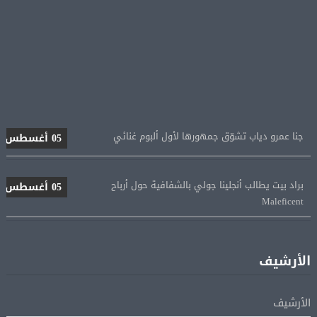
جنا عمرو دياب تشوّق جمهورها لأول ألبوم غنائي
05 أغسطس
براد بيت يطالب أنجلينا جولي بالشفافية حول أرباح
05 أغسطس
Maleficent
منتخب مصر للكرة النسائية يخوض الليلة مباراة وداع أمم
05 أغسطس
إفريقيا أمام نيجيريا
الأرشيف
استقبال جماهيرى حاشد لمحمد صلاح لدى وصوله إلى تركيا
05 أغسطس
الأرشيف
لإتمام انتقاله إلى طرابزون سبور