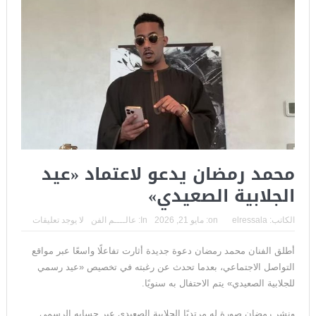
محمد رمضان يدعو لاعتماد «عيد
الجلابية الصعيدي»
الكاتب:
elressala
on:
مايو 21, 2026
In:
عالــــم الفن
لا يوجد تعليقات
أطلق الفنان محمد رمضان دعوة جديدة أثارت تفاعلًا واسعًا عبر مواقع
التواصل الاجتماعي، بعدما تحدث عن رغبته في تخصيص «عيد رسمي
للجلابية الصعيدي» يتم الاحتفال به سنويًا.
ونشر رمضان صورة له مرتديًا الجلابية الصعيدي عبر حسابه الرسمي