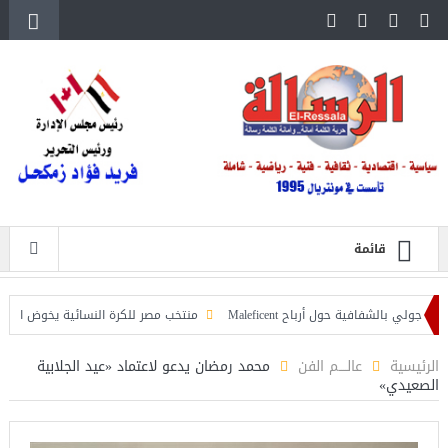
قائمة
افية حول أرباح Maleficent
منتخب مصر للكرة النسائية يخوض الليلة مباراة وداع 
ة تداعيات حرائق الغابات
الرئيسية
عالــــم الفن
محمد رمضان يدعو لاعتماد «عيد الجلابية
الصعيدي»