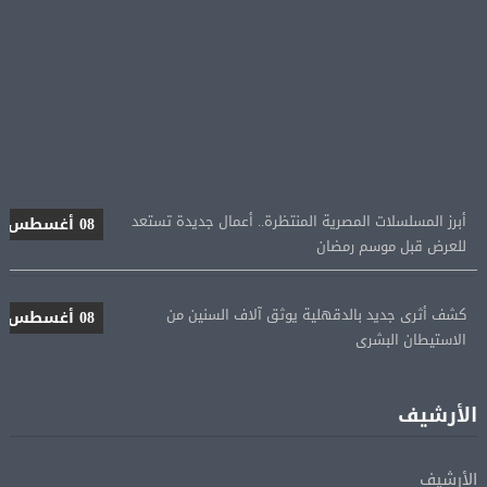
أبرز المسلسلات المصرية المنتظرة.. أعمال جديدة تستعد
08 أغسطس
للعرض قبل موسم رمضان
كشف أثرى جديد بالدقهلية يوثق آلاف السنين من
08 أغسطس
الاستيطان البشرى
اتحاد الكرة يطلب استضافة أمم إفريقيا تحت 23 عامًا
08 أغسطس
المؤهلة لأولمبياد 2028
الأرشيف
إسبانيا تعيد فرض الرقابة على حدودها مع إيطاليا وسط
08 أغسطس
الأرشيف