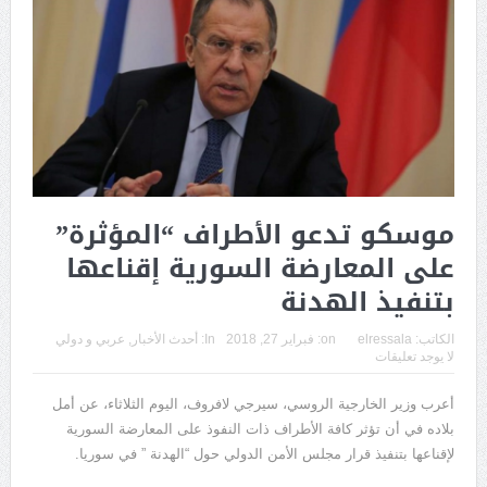
موسكو تدعو الأطراف “المؤثرة”
على المعارضة السورية إقناعها
بتنفيذ الهدنة
الكاتب:
elressala
on:
فبراير 27, 2018
In:
أحدث الأخبار
,
عربي و دولي
لا يوجد تعليقات
أعرب وزير الخارجية الروسي، سيرجي لافروف، اليوم الثلاثاء، عن أمل
بلاده في أن تؤثر كافة الأطراف ذات النفوذ على المعارضة السورية
لإقناعها بتنفيذ قرار مجلس الأمن الدولي حول “الهدنة ” في سوريا.