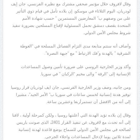
وقال لافروف خلال مؤتمر صحفي مشترك مع نظيره الفرنسي، جان إيف
لودريان، اليوم الثلاثاء في موسكو، إن بلاده تأمل في قيام ذوي التأثير
على من وصفهم ب” المعارضين المستمرين ” حسب شهادة الأمم
المتحدة بقصف دمشق تحمل المسئولية لإقناع المسلحين بضرورة تنفيذ
شروط مجلس الأمن الدولي.
وأضاف أنه ستتم متابعة مدى التزام الفصائل المسلحة في “الغوطة
الشرقية ” بالهدنة و”فك الارتباط ” مع “جبهة النصرة”.
وأكد وزير الخارجية الروسي على ضرورة تأمين وصول المساعدات
الإنسانية إلى “الرقة ” والى مخيم “الركبان ” في سوريا.
ومن جانبه، وصف وزير الخارجية الفرنسي، جان ايف لودريان قرار روسيا
توفير هدنة إنسانية لخمس ساعات في سوريا ب” الأمر الجيد”، مشيرا
إلى أنه من الافضل أن تستمرأربعا وعشرين ساعة.
وقال إن بلاده تؤيد الهدنة التي أعلنتها روسيا ، ولكن كمرحلة أولية ، لافتا
إلى أنه تحدث مع لافروف عن تنفيذ القرار 2401، الذى صوتت باريس
لصالحه في مجلس الأمن الدولي للسماح بوضع قاعدة لهدنة إنسانية
لمدة ثلاثين يوما لإدخال المساعدات واجلاء الجرحى.