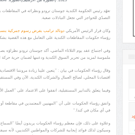
تعهّد رئيس الحكومة الكندية جوستان ترودو ونظرائه في المقاطعات بت
التصدّي للحواجز التي تجعل التبادلات صعبة.
وكان قرار الرئيس الأمريكي
دونالد ترامب بفرض رسوم جمركية بنسبة 5
رؤساء حكومات المقاطعات الكندية على التعامل مع هذه القضية بشك
وفي اجتماع عقد يوم الثلاثاء الماضي، أكد جوستان ترودو نظراؤه بص
ملموسة لمزيد من تحرير السوق الكندية ودعمها لضمان حرية حركة ال
وقال رؤساء الحكومات في بيان : ’’يتعين علينا زيادة مرونتنا الاقتصاد
اقتصادنا المحلي، لصالح العمال والشركات الكندية، الآن وفي المستقبل
وفيما يتعلق بالتدابير المستقبلية، اتفقوا على الاعتماد على ’’العمل ال
واتفق رؤساء الحكومات على أن ’’المهنيين المعتمدين في مقاطعة أو إ
في أي مكان في كندا.‘‘
د
وعلاوة على ذلك، فإن معظم رؤساء الحكومات يريدون أيضًا ’’السماح 
وسيكون لذلك فوائد إيجابية للشركات والمواطنين الكنديين، لأنه سي