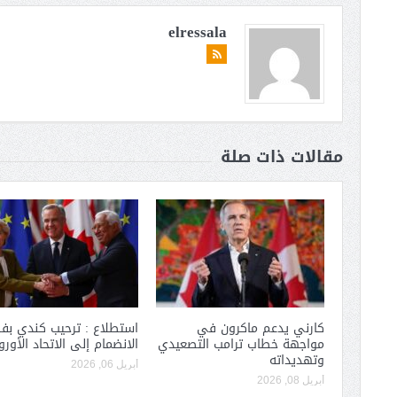
elressala
مقالات ذات صلة
كارني يدعم ماكرون في
استطلاع : ترحيب كندي بفك
مواجهة خطاب ترامب التصعيدي
الانضمام إلى الاتحاد الأور
وتهديداته
أبريل 06, 2026
أبريل 08, 2026