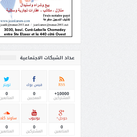
عداد الشبكات الاجتماعية
RSS
فيس بوك
تويتر
0
0
10000+
المشتركين
المعجبين
المتابعين
جوجل+
يوتيوب
ساوند كلاو
0
0
0
المتابعين
المشتركين
المتابعين