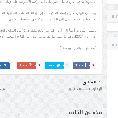
الاستهلاكية في حين تعمل التعريفات الجمركية الأميركية على زيادة تكل
وبحسب البيان، قال رؤساء الحكومات إن ’’إزالة الحواجز التجارية الد
الإنتاجية وتضخ ما يصل إلى 200 مليار دولار في الاقتصاد الكندي.‘‘
وتشير البيانات أيضاً إلى أن ’’أكثر من 530
[في عام 2024]، وهو ما يمثل ما يقرب من 20٪ من الناتج المحلي الإجمالي لكندا.‘‘
(نقلاً عن موقع راديو كندا،)
e
Share
0
Tweet
0
Share
0
السابق
ترام
الإدارة مستنقع كبير
نبذة عن الكاتب