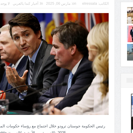
الكاتب:
elressala
on:
مارس 06, 2025
In:
أخبار كندا بالعربي
لا يوجد
2025. (الصورة من الأرشيف)الصورة: Reuters / Blair Gable