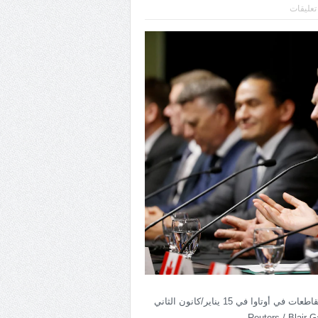
 تعليقات
رئيس الحكومة جوستان ترودو خلال اجتماع مع رؤساء حكومات المقاطعات في أوتاوا في 15 يناير/كانون الثاني