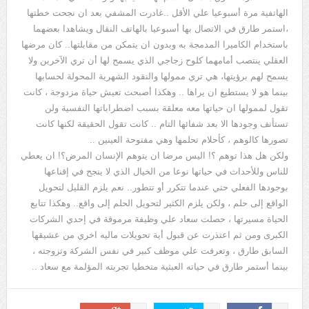
الهاتفية مرة أسبوعيا علي الأقل ..غادرت المشفي بعد ان نجحت خطتها
،استمر طارق في الاتصال بها أسبوعيا بالهاتف النقال ويشاهدا بعضهما
باستخدام الكاميرا المدمجة به وبدون ان يتمكن من مقابلتها.. كان مرضها
العقلي ينتصب أمامهما كلوح زجاجي الذي يسمح لها أن تري الآخرين ولا
يسمح لهم برؤيتها، هي تري ممولها والنقود الشهرية المحولة لحسابها
بينما هو لا يستطيع ان يراها .. وهكذا أصبحت تعيش حياة مزدوجة ، كانت
تقول لممولها ان حياتها معه معلقة بسبب اضطراباتها النفسية ولن
تستأنف وجودها الا بعد شفائها التام .. كانت تقول الحقيقة لكنها كانت
تصورها كالوهم ، كأحلام تحلمها وهي مفتوحة العينين ..
ولكن هل هذا توهم ؟! اليس مرضا ان يتوهم الإنسان المرض؟! ان يعطي
للناس وللأحداث في حياتها نوعا من الخيال الذي لا ينجح في إقناعها
بوجودها الفعلي حتي عندما تتكرر أو تتطور.. نعم يلزم القليل لتحويل
الواقع إلى حلم ، ولكن يلزم الكثير لتحويل الحلم إلى واقع.. وهكذا تتابع
الحياة مسيرتها ، حصلت سعاد علي وظيفة مرموقة في إحدي الشركات
الكبرى ومن ثم اعتذرت عن قبول أية تحويلات ماليه اخري من عشيقها
السابق طارق ، وتعرفت علي موظف كبير في نفس الشركة وتزوجته ،
بينما أستمر طارق في حياته العبثية متخطيا تجربته المؤلمة مع سعاد ..