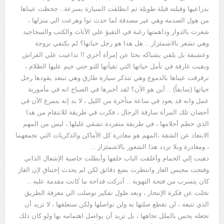
بذراعيها وقبلته قبلة طويلة ثم انطلقت السيارة بسرعة.. جحظت عيناها
من هول الصدمة وهي غير مصدقة لما حدث توا وهرعت الي منزلها ،
شعرت بالدوار وداهمتها رغبة في التقيؤ علي الأثاث والكتب والسجاجيد
وهي تشعر بالاشمئزاز .. هل هذا هو رجل حياتها؟ لم يكتفي بزوجة
وعشيقة بل يلقي بشباكه بحثا عن إمرأة أخري !! تداعيت علي الفراش
وبقيت غارقة في تأمل حياتها التي تقيأتها للتو حتي خيم عليها الظلام ،
ترقرقت عيناها بالدموع وهي تتذكر سيارة طارق وهي تبتعد يقودها رجل
حياتها (سابقاً) .. أين هو الأن؟ لقد أخبرها في الصباح انه في مأمورية
عمل وانه قد يعود في ساعة متأخرة من الليل ، لا بد إنه يتمرغ الآن في
أحضان تلك المرأة سارقة الرجال ، فكرت في طريقة للانتقام من هذا
الذي حطم أحلامها ، في طريقة متفردة تشفي غليلها ، ليس من المهم
الابتعاد عن الشقة ،المهم هو مغادرة كل الأماكن والذكريات التي تجمعهما
، ومغادرة وبلا تردد هذا الشعور بالاشمئزاز ..
ذهبت إلي الحمام وأغلقت الباب خلفها وأبطلت خاصية الإشعال الذاتي
وفتحت محبس الغاز وانتظرت بضع دقائق لكن لم يحدث إختناق لإن الغاز
كان يتسرب من فتحة التهوية .. أدركت فداحة ما كانت مقدمة عليه ..
تخلت عن فكرة الإنتحار ، وبعد طول تفكير توصلت الي معرفة الطريق
الذي تتبعه ، لن تقطع صلتها به ولن تواصلها ولكن ستعلقها ، لا تريد أن
تجعله يحس بالملل تجاهها ، بل تريد أن يواصل اهتمامه بها ولو كان ذلك