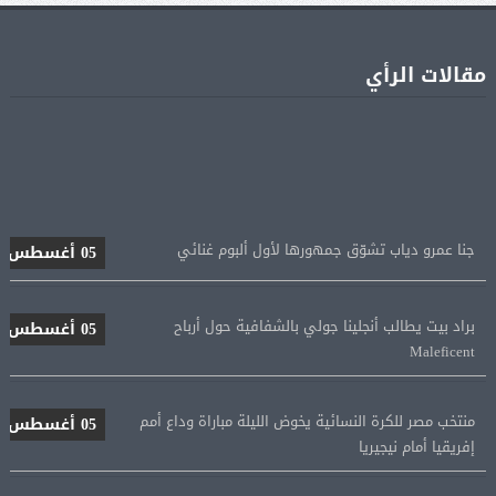
مقالات الرأي
جنا عمرو دياب تشوّق جمهورها لأول ألبوم غنائي
05 أغسطس
براد بيت يطالب أنجلينا جولي بالشفافية حول أرباح
05 أغسطس
Maleficent
منتخب مصر للكرة النسائية يخوض الليلة مباراة وداع أمم
05 أغسطس
إفريقيا أمام نيجيريا
استقبال جماهيرى حاشد لمحمد صلاح لدى وصوله إلى تركيا
05 أغسطس