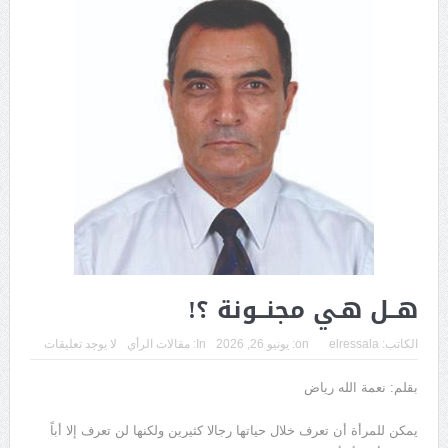
هــل هـي مجنــونة ؟!
الكاتب:
elressala
on:
يونيو 26, 2026
In:
مقالات الرأي
لا يوجد تعليقات
بقلم: نعمة الله رياض
يمكن للمرأة أن تعرف خلال حياتها رجالا كثيرين ولكنها لن تعرف إلا أباً