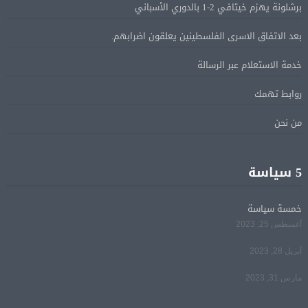
برشلونة يهزم خيتافي 2-1 بالدوري الأسباني
بعد الاتفاق الاسرى الفلسطينين يعلقون اضرابهم.
الرئيس السيسى يؤكد لرئيس وزراء اليونان تضامن مصر
05 أغسطس
الكامل مع اليونان في مواجهة تداعيات حرائق الغابات
خدمة الاستعلام عبر الرسالة
روابط تهمك
الرئيس السيسى يستقبل ملك البحرين فى مطار العلمين
05 أغسطس
فى زيارة لتعزيز أواصر الأخوة الراسخة بين البلدين
من نحن
الشقيقين
5 سياسة
مي سليم: سعيدة بالعودة الى الكوميديا
04 أغسطس
خمسة سياسة
أغسطس 25, 2023
أبريل 28, 2023
مارس 31, 2023