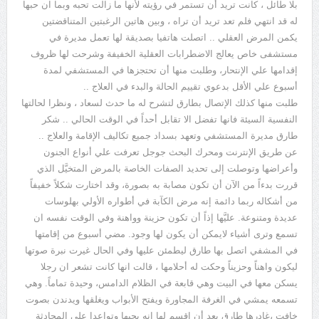
بلا طائل ، كانت تريد أن تستمر في رؤيته لأنها ما زالت تحبه وبما ان حبها
له قد انتهي فلم تعد تريد أن تراه ، وبين هاتين الرغبتين المتناقضتين
يكمن المرض العقلي .. اتصلت هاتفيا بصديقة لها تعمل مديرة في
مستشفى خاص يعالج الاضطرابات العقلية الخفيفة وشرحت لها ظروف
إقدامها علي الإنتحار، وطلبت منها أن تحتجزها في المستشفي لمدة
أسبوع علي الأقل بدعوي تقييم الحالة والبدء في العلاج ..
طلبت منها كذلك الإتصال بطارق لتشرح له ما حدث لسعاد ، ونظرا لحالتها
النفسية السيئة فانها تفضل الا تقابل أحداً في الوقت الحالي .. شكر
طارق مديرة المستشفي وتعهد بسداد جميع تكاليف الإقامة والعلاج ..
عن طريق الإنترنت ومحرك البحث جوجل تعرفت علي أنواع الجنون
وأعراضها وتوصلت إلى تحديد الصفات الخاصة بالمرض المتخيَّل الذي
قررت بدءاً من الآن أن تكون مصابة به بصورة، وقد اختارت شكلاً خفيفاً
من أشكاله ربما دائمة إنه مرض الكآبة في أطواره الأولي بهلوسات
عديدة ومتنوعة. عليَّها إذاً أن تكون حزينة وواهنة وفي الوقت نفسه ان
تسمع وترى أشياء لايمكن أن يكون لها وجود. مضي أسبوع من إقامتها
في المشفي اتصل بها طارق ليطمئن عليها وفي الحال غيرت نبرة صوتها
ليكون واهناً وحزيناً وحكت له أحلامها ، قالت انها كانت تشعر ان رجلا
يسكن معها في البيت وهي قابعة في الظلام الدامس، وحيدة تماماً. وهي
تسمعه يمشي في الغرفة المجاورة ويفتح الأبواب ويغلقها ويدندن بصوت
خافت ،غادرها طارق بعد أن اقسم لها انه يحبها وتواعدا علي المحادثة