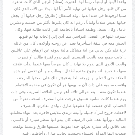
واحدا لأبنها أو أبنتها ، ربما لهذا اعتبرت (سعاد) الرجل الذي كانت تدعوه
من كل قلبها رجل حياتها في نهاية الأمر أباً لها ، بدلا من الأب الذي كان
سببا لوجودها في هذه الدنيا ، وقد استطاع ( طارق) رجل حياتها أن يجعل
حياتها تفيض سلاماً واماناً ، رغم انه كان يكبرها بأكثر من خمسة وعشرين
عاما ، وكان يشغل وظيفة استاذاً بالجامعة التي كانت طالبة فيها، وكان
يشرف عليها في الفصل الدراسي مما أدي إلي إعجابه بها ثم قبولها
العيش معه في شقة استأجرها بعيدا عن زوجته وأولاده ، كان من عائله
ثرية فلم يكن يعاني من اية مشاكل مالية تعوقه عن الإنفاق علي عائلتين
.. كانت تتمتع معه بالحب الجسدي الذي يدوم لفترة طالت أو قصرت
والحب الأبوي الذي يدوم بلا نهاية .. كان صريحاً معها عندما بدأت علاقته
معها ، فاخبرها انه متزوج وعنده أطفال ، وطلب منها أن تخفي أمر هذه
العلاقة حتي لا تعلم بها زوجته الحالية فيؤثر ذلك علي صحتها الحرجة ،
وافقت سامية علي ذلك لأن ما يهمها هو أن تكون في مقدمة الاهتمام
عندما تكون معه .. بعد حوالي ثلاثة أعوام من العلاقة السرية ، وفي ذات
يوم عندما كانت سامية تتسوق عرجت علي المصرف لسحب نقوداً من
الحساب الذي خصصه لها عشيقها طارق ، ولدي مغادرتها المصرف
لاحظت خروج امرأة جميلة وأنيقة ترتدي ملابس فاخرة بعد انتهاء معاملتها
المالية ، ورأتها تقف علي الرصيف كان يبدو انها تنتظر سيارة أو تاكسي ،
بعد دقائق رأت سيارة تعرفها جيدا يقودها عشيقها طارق وعندما توقفت
صعدت اليها المرأة الحسناء وجلست بجانب طارق وأحاطت رقبته