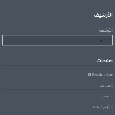
لإتمام انتقاله إلى طرابزون سبور
الأرشيف
رسميًا.. انطلاق الدورى الممتاز 21 أغسطس.. وقمة الزمالك
05 أغسطس
والأهلى 11 أكتوبر
الأرشيف
مباحثات لبنانية – أممية حول دعم لبنان وتطورات الأوضاع
05 أغسطس
فى المنطقة
صفحات
ماكرون: الاتحاد الأوروبى وشركاؤه سيواصلون زيادة الضغط
05 أغسطس
على روسيا لوقف الحرب بأوكرانيا
El Ressala online
إتصل بنـــا
البيان الختامى لاجتماع عمّان الوزارى يدين الإجراءات
05 أغسطس
الإسرائيلية بالقدس.. ويطلق تحركا دوليا لوقفها
الرئيسية
الرئيسية New
ترامب: مضيق هرمز سيفتح قريبًا أو ستواجه إيران ضربة
05 أغسطس
قاسية