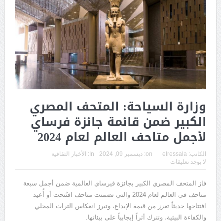
وزارة السياحة: المتحف المصري
الكبير ضمن قائمة جائزة فرساي
لأجمل متاحف العالم لعام 2024
الكاتب:
elressala
on:
ديسمبر 09, 2024
In:
الأخبار الثقافية
لا يوجد تعليقات
فاز المتحف المصري الكبير بجائزة فيرساي العالمية ضمن أجمل سبعة
متاحف في العالم لعام 2024 والتي تضمنت متاحف افتُتحت أو أُعيد
افتتاحها حديثاً تعزز من قيمة الإبداع، وتبرز انعكاس التراث المحلي
والكفاءة البيئية، وتترك أثراً إيجابياً على بيئاتها.