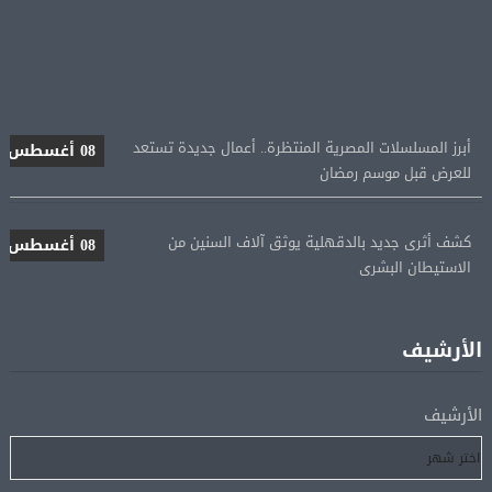
أبرز المسلسلات المصرية المنتظرة.. أعمال جديدة تستعد
08 أغسطس
للعرض قبل موسم رمضان
كشف أثرى جديد بالدقهلية يوثق آلاف السنين من
08 أغسطس
الاستيطان البشرى
اتحاد الكرة يطلب استضافة أمم إفريقيا تحت 23 عامًا
08 أغسطس
المؤهلة لأولمبياد 2028
الأرشيف
إسبانيا تعيد فرض الرقابة على حدودها مع إيطاليا وسط
08 أغسطس
الأرشيف
خلاف متصاعد بشأن الهجرة