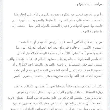
مراكب الملك خوفو.
وأعرب شريف فتحي عن شكره وتقديره لكل من قام على إنجاز هذا
المتحف الضخم على مدار السنوات السابقة والمجهودات الكبيرة التي
قامت بها جميع الجهات والأجهزة المعنية بالدولة لكي يصل المتحف إلى
ما نشهده اليوم.
من جانبه، قال الدكتور أحمد غنيم الرئيس التنفيذي لهيئة المتحف
المصري الكبير، إن جائزة فيرساي تعد أحد الجوائز الدولية التي بدأ
تقديمها سنوياً منذ عام 2015 بمقر منظمة اليونسكو لاختيار أفضل
التصاميم المعمارية المعاصرة على مستوى العالم في فئات متعددة والتي
تشمل المتاحف، المنشآت الرياضية والفنادق والمطارات، لافتاً إلى أن
تصميم المتحف جاء ليُمثل أشعة الشمس الممتدة من قمم أهرامات
الجيزة الثلاثة عند التقائها كتلة مخروطية هي المتحف المصري الكبير.
يذكر أن المتحف يشهد حالياً تشغيليا ًتجريبياً لعدد من الأماكن به تضم
زيارة المسلة المعلقة، والبهو الرئيسي حيث تمثال الملك رمسيس
الثاني، والدرج العظيم الذي يُعرض عليه مجموعة من أفضل القطع الأثرية
الضخمة التي تجسد روائع فن النحت في مصر القديمة وينتهي بمشهد
بانورامي جميل يبرز أهرامات الجيزة الخالدة، بجانب القاعات الرئيسية