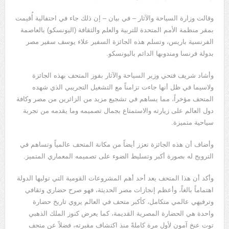
وقالت وزارة السياحة والآثار – في بيان – إن ذلك جاء في احتفالية أُقيمت
بمقر منظمة الأمم المتحدة للتربية والعلم والثقافة (اليونسكو) بالعاصمة
الفرنسية باريس، وتسلم هذه الجائزة السفير علاء يوسف سفير مصر
بدولة فرنسا ومندوبها الدائم باليونسكو.
وأشاد شريف فتحي وزير السياحة والآثار بفوز المتحف بهذه الجائزة
ولاسيما في ظل أنها جاءت تزامناً مع التشغيل التجريبي الذي شهده
المتحف مؤخراً، مما يساهم في تشجيع مزيد من الزائرين من مصر وكافة
دول العالم على زيارته والاستمتاع بجمال تصميمه وما يقدمه من تجربة
سياحية متميزة.
وأضاف أن هذه الجائزة تعزز أيضاً من مكانة المتحف عالمياً وتساهم في
الترويج له بصورة أكبر وتسليط الضوء على تصميمه المعماري المتميز.
وأكد أن هذا المتحف يعد أحد أهم المشروعات القومية التي توليها الدولة
اهتماماً بالغاً، وأعظم إنجازات مصر الحديثة، فهو صرح حضاري وثقافي
وترفيهي عالمي متكامل، كأكبر متحف في العالم يروي تاريخ حضارة
واحدة هي الحضارة المصرية القديمة، كما يعرض كنوز الملك الذهبي
توت عنخ آمون لأول مرة كاملةً منذ اكتشاف مقبرته، فضلاً عن متحف