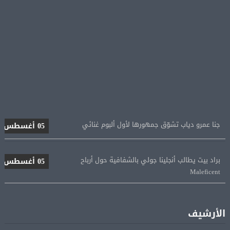
جنا عمرو دياب تشوّق جمهورها لأول ألبوم غنائي
05 أغسطس
براد بيت يطالب أنجلينا جولي بالشفافية حول أرباح
05 أغسطس
Maleficent
منتخب مصر للكرة النسائية يخوض الليلة مباراة وداع أمم
05 أغسطس
إفريقيا أمام نيجيريا
الأرشيف