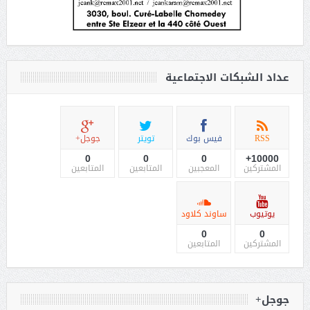
عداد الشبكات الاجتماعية
RSS
فيس بوك
تويتر
جوجل+
0
0
0
10000+
المشتركين
المعجبين
المتابعين
المتابعين
يوتيوب
ساوند كلاود
0
0
المشتركين
المتابعين
جوجل+