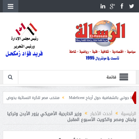
قائمة
فافية حول أرباح Maleficent
منتخب مصر للكرة النسائية يخوض الليلة مباراة وداع
هة تداعيات حرائق الغابات
الرئيسية
أحدث الأخبار
وزير الخارجية الأمريكي يزور الأردن وتركيا
ولبنان ومصر والكويت الأسبوع المقبل