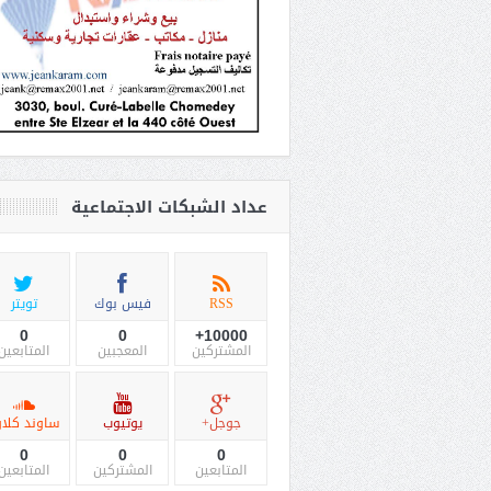
عداد الشبكات الاجتماعية
RSS
فيس بوك
تويتر
0
0
10000+
المشتركين
المعجبين
المتابعين
جوجل+
يوتيوب
ساوند كلاو
0
0
0
المتابعين
المشتركين
المتابعين