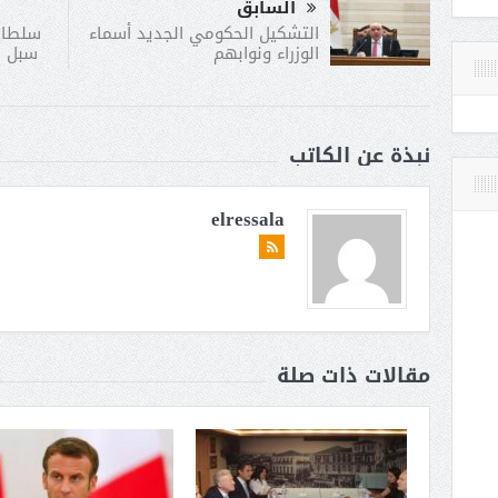
السابق
سلطان
التشكيل الحكومي الجديد أسماء
سبل ا
الوزراء ونوابهم
نبذة عن الكاتب
elressala
مقالات ذات صلة