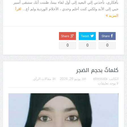
بأفكاري، تأخذني إلي البعيد إلى أول لقاء بيننا، ظننت أنك ستبقى أسير
حبي إلى الأبد ولكني كنت أحلم وحدي ، الأحلام الوردية ولم أع...
اقرأ
المزيد
Share
Tweet
Share
0
0
0
كلماتٌ بحجم الضجر
الكاتب:
elressala
on:
يونيو 26, 2026
In:
مقالات الرأي
لا يوجد تعليقات