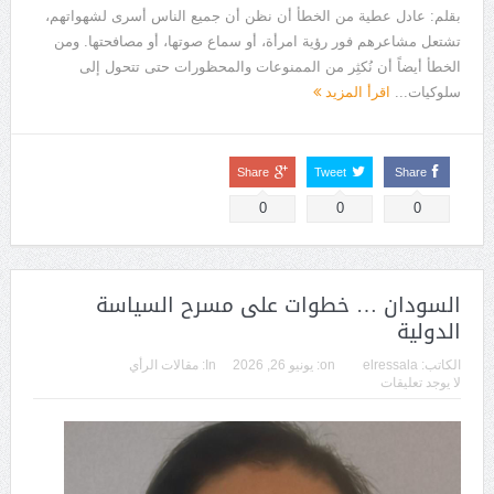
بقلم: عادل عطية من الخطأ أن نظن أن جميع الناس أسرى لشهواتهم،
تشتعل مشاعرهم فور رؤية امرأة، أو سماع صوتها، أو مصافحتها. ومن
الخطأ أيضاً أن نُكثِر من الممنوعات والمحظورات حتى تتحول إلى
سلوكيات...
اقرأ المزيد
Share
Tweet
Share
0
0
0
السودان … خطوات على مسرح السياسة
الدولية
الكاتب:
elressala
on:
يونيو 26, 2026
In:
مقالات الرأي
لا يوجد تعليقات