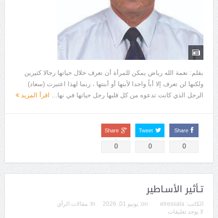
بقلم: نعمة الله رياض يمكن للمرأة أن تعرف خلال حياتها رجالا كثيرين
ولكنها لن تعرف إلا أباً واحدا لأبنها أو أبنتها ، ربما لهذا اعتبرت (سعاد)
الرجل الذي كانت تدعوه من كل قلبها رجل حياتها في نها...
اقرأ المزيد
Share
Tweet
Share
0
0
0
تـأثير الأسـاطير
الكاتب:
elressala
on:
يونيو 01, 2026
In:
مقالات الرأي
لا يوجد تعليقات