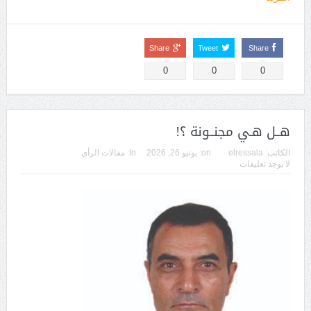
Share
Tweet
Share
0
0
0
هــل هـي مجنــونة ؟!
الكاتب:
elressala
on:
يونيو 26, 2026
In:
مقالات الرأي
لا يوجد تعليقات