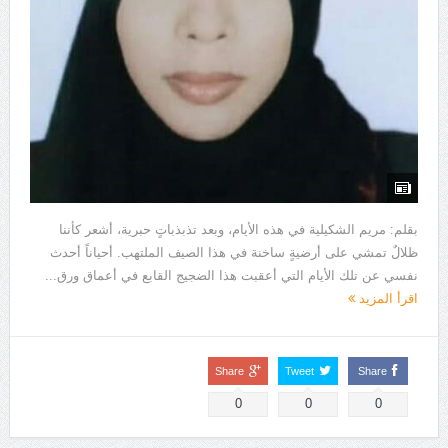
بقلم: مريم الشكيلية في هذه الأيام، وبعد تذبذباتٍ حبرية، أشعر كأننا
ظلالٌ تمشي على أرضيةٍ ساخنة في هذا الصيف الملتهب. أحياناً أحدث
نفسي عن تلك الأيام التي أعقبت هذا الضجيج القابع في أعماق ورق...
اقرأ المزيد
Share
Tweet
Share
0
0
0