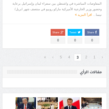
المفاوضات المباشرة في واشنطن بين سفراء لبنان وإسرائيل برعاية
وحضور وزير الخارجية الأميركية ماركو روبيو في منتصف شهر ابريل/
نيسا...
اقرأ المزيد
Share
Tweet
Share
0
0
0
»
›
5
4
2
1
‹
3
مقالات الرأي