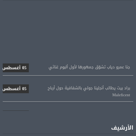
جنا عمرو دياب تشوّق جمهورها لأول ألبوم غنائي
05 أغسطس
براد بيت يطالب أنجلينا جولي بالشفافية حول أرباح
05 أغسطس
Maleficent
منتخب مصر للكرة النسائية يخوض الليلة مباراة وداع أمم
05 أغسطس
إفريقيا أمام نيجيريا
استقبال جماهيرى حاشد لمحمد صلاح لدى وصوله إلى تركيا
05 أغسطس
الأرشيف
لإتمام انتقاله إلى طرابزون سبور