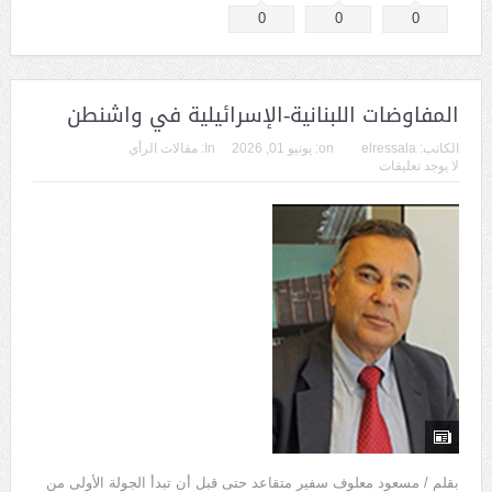
0
0
0
المفاوضات اللبنانية-الإسرائيلية في واشنطن
الكاتب:
elressala
on:
يونيو 01, 2026
In:
مقالات الرأي
لا يوجد تعليقات
بقلم / مسعود معلوف سفير متقاعد حتى قبل أن تبدأ الجولة الأولى من