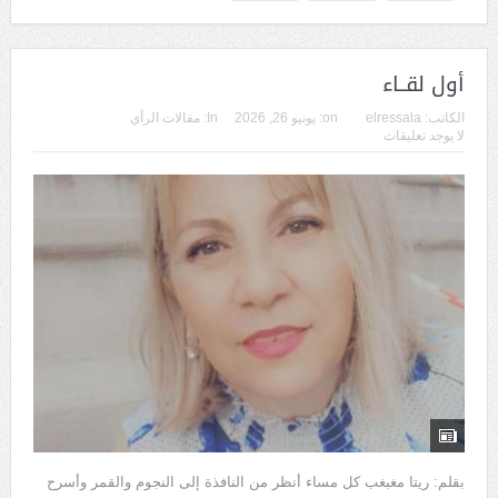
أول لقــاء
الكاتب:
elressala
on:
يونيو 26, 2026
In:
مقالات الرأي
لا يوجد تعليقات
بقلم: ريتا مغبغب كل مساء أنظر من النافذة إلى النجوم والقمر وأسرح