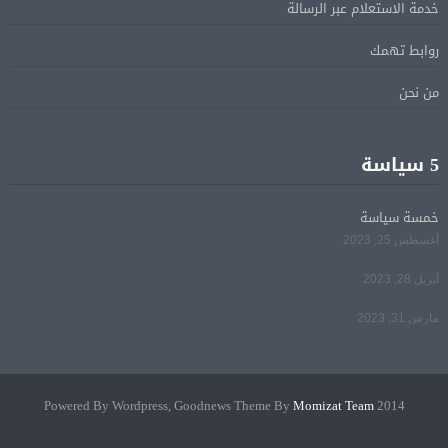
خدمة الاستعلام عبر الرسالة
الرئيس السيسى يؤكد لرئيس وزراء اليونان تضامن مصر
05 أغسطس
روابط تهمك
الكامل مع اليونان في مواجهة تداعيات حرائق الغابات
من نحن
الرئيس السيسى يستقبل ملك البحرين فى مطار العلمين
05 أغسطس
فى زيارة لتعزيز أواصر الأخوة الراسخة بين البلدين
5 سياسة
الشقيقين
خمسة سياسة
مي سليم: سعيدة بالعودة الى الكوميديا
04 أغسطس
أغسطس 25, 2023
أبريل 28, 2023
مارس 31, 2023
Momizat Team
2014 Powered By Wordpress, Goodnews Theme By