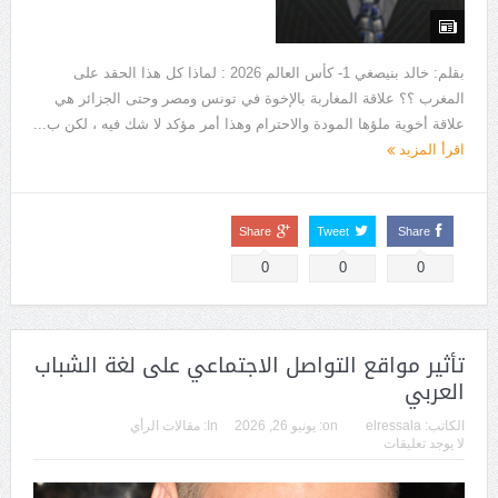
بقلم: خالد بنيصغي 1- كأس العالم 2026 : لماذا كل هذا الحقد على
المغرب ؟؟ علاقة المغاربة بالإخوة في تونس ومصر وحتى الجزائر هي
علاقة أخوية ملؤها المودة والاحترام وهذا أمر مؤكد لا شك فيه ، لكن ب...
اقرأ المزيد
Share
Tweet
Share
0
0
0
تأثير مواقع التواصل الاجتماعي على لغة الشباب
العربي
الكاتب:
elressala
on:
يونيو 26, 2026
In:
مقالات الرأي
لا يوجد تعليقات