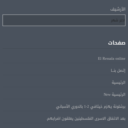
الأرشيف
رسميًا.. انطلاق الدورى الممتاز 21 أغسطس.. وقمة الزمالك
05 أغسطس
والأهلى 11 أكتوبر
مباحثات لبنانية – أممية حول دعم لبنان وتطورات الأوضاع
05 أغسطس
صفحات
فى المنطقة
El Ressala online
ماكرون: الاتحاد الأوروبى وشركاؤه سيواصلون زيادة الضغط
05 أغسطس
على روسيا لوقف الحرب بأوكرانيا
إتصل بنـــا
الرئيسية
البيان الختامى لاجتماع عمّان الوزارى يدين الإجراءات
05 أغسطس
الرئيسية New
الإسرائيلية بالقدس.. ويطلق تحركا دوليا لوقفها
برشلونة يهزم خيتافي 2-1 بالدوري الأسباني
ترامب: مضيق هرمز سيفتح قريبًا أو ستواجه إيران ضربة
05 أغسطس
بعد الاتفاق الاسرى الفلسطينين يعلقون اضرابهم.
قاسية