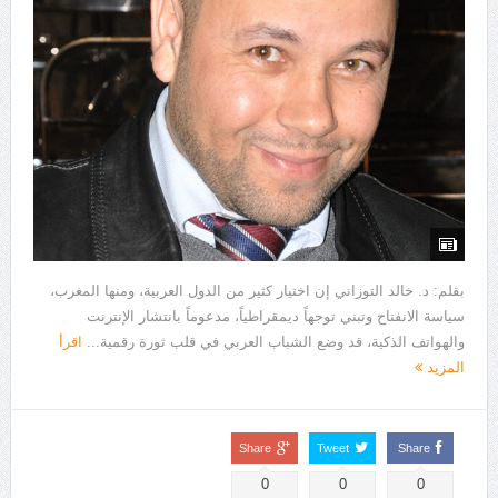
بقلم: د. خالد التوزاني إن اختيار كثير من الدول العربية، ومنها المغرب،
سياسة الانفتاح وتبني توجهاً ديمقراطياً، مدعوماً بانتشار الإنترنت
والهواتف الذكية، قد وضع الشباب العربي في قلب ثورة رقمية...
اقرأ
المزيد
Share
Tweet
Share
0
0
0