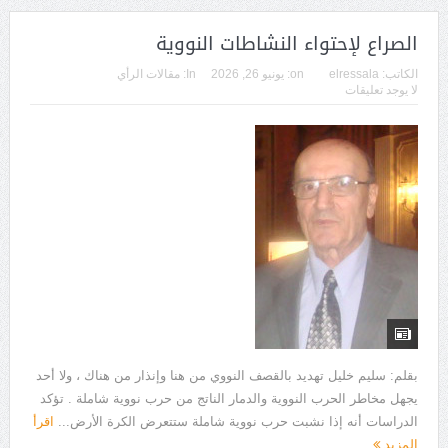
الصراع لإحتواء النشاطات النووية
الكاتب:
elressala
on:
يونيو 26, 2026
In:
مقالات الرأي
لا يوجد تعليقات
بقلم: سليم خليل تهديد بالقصف النووي من هنا وإنذار من هناك ، ولا أحد
يجهل مخاطر الحرب النووية والدمار الناتج من حرب نووية شاملة . تؤكد
الدراسات أنه إذا نشبت حرب نووية شاملة ستتعرض الكرة الأرض...
اقرأ
المزيد