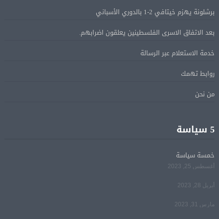
05 أغسطس
الإسرائيلية بالقدس.. ويطلق تحركا دوليا لوقفها
برشلونة يهزم خيتافي 2-1 بالدوري الأسباني
بعد الاتفاق الاسرى الفلسطينين يعلقون اضرابهم.
ترامب: مضيق هرمز سيفتح قريبًا أو ستواجه إيران ضربة
05 أغسطس
قاسية
خدمة الاستعلام عبر الرسالة
روابط تهمك
الرئيس السيسى يؤكد لرئيس وزراء اليونان تضامن مصر
05 أغسطس
من نحن
الكامل مع اليونان في مواجهة تداعيات حرائق الغابات
الرئيس السيسى يستقبل ملك البحرين فى مطار العلمين
05 أغسطس
5 سياسة
فى زيارة لتعزيز أواصر الأخوة الراسخة بين البلدين
الشقيقين
خمسة سياسة
أغسطس 25, 2023
مي سليم: سعيدة بالعودة الى الكوميديا
04 أغسطس
أبريل 28, 2023
مارس 31, 2023