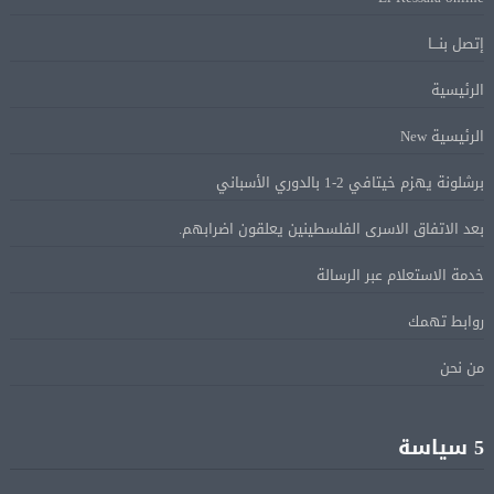
إتصل بنـــا
Alcool américain au Canada: «Carney risque d’être pris en
08 أغسطس
الرئيسية
sandwich entre Trump et les provinces»
الرئيسية New
«Aucune négociation ne peut être bonne avec
08 أغسطس
برشلونة يهزم خيتافي 2-1 بالدوري الأسباني
l’administration Trump en ce moment», estime une
spécialiste en droit commercial
بعد الاتفاق الاسرى الفلسطينين يعلقون اضرابهم.
خدمة الاستعلام عبر الرسالة
الاقتصاد الكندي أضاف 75.000 وظيفة والبطالة تراجعت
08 أغسطس
إلى 6,4%
روابط تهمك
من نحن
وزير الخارجية يبحث هاتفياً مع نظيره العراقي التطورات
08 أغسطس
الإقليمية
5 سياسة
هجوم للدعم السريع على بئر سليبة والجيش السودانى
08 أغسطس