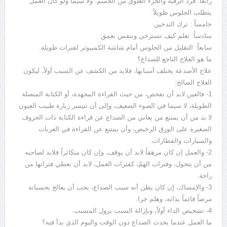
رابعاً: فرد الرقبة والجزء العلوي من الجسم. ولا سيما ولو كان العمل
يتطلب الجلوس طويلاً.
خامساً : ترك التدخين
سادساً: تعلم كيف تسترخي وتنفس بعمق
سابعاً: التقليل من الجلوس أمام شاشة الكمبيوتر لفترات طويلة.
ما هو العلاج الناجع للصداع؟
علاج الأصدعة يختلف أسبابها، فلابد من الكشف عن السبب أولاً، ليكون
العلاج الصالح:
1- فالعين لابد أن تفحص، من حيث القراءة المجهدة، أو الكتابة المتصلة
الطويلة، لا سيما في الضوء الضعيف، وإلى أن تتيسر زيارة طبيب العيون
لا بد من أن يمتنع من يعاني من الصداع عن قراءة الكتابة ذات الحروف
الصغيرة على الورق الرخيص، وأن يمتنع عن القراءة في العربات
والسيارات والقطارات.
2- والعمل إن كان مرهقاً لابد أن يوقف، وإن كان متكاثراً فلابد لصاحبه
من أن يتحول، وفترات الهمّ، كفترات العمل، لابد أن تعطي فتراتها من
راحة.
3- والإمساك، إن كان يظن أنه سبب الصداع، يجب أن يعالج بحسبانه
مرضاً قائماً بذاته، وهلم جرا.
4- تشخيص الداء أولاً، وبإزالة السبب يزول المسبب.
ما العمل عندما يحدث الصداع دون الوقت واليوم الذي بدأ فيه؟