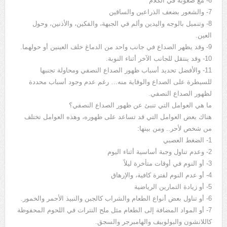
6- مع صعوبة في الكلام
7- والشعور بضعف الذراعين والساقين
8- وتنميل بالوجه واليدين وألم في الجبهة، والفكين، والأذنين، وحول
العين.
9- وقد يظهر الصداع في جانب واحد من الدماغ خلف العينين أو حولهما.
10- وقد ينتقل للجانب الآخر أثناء النوبة.
11- والأفضل تحديد أسباب ظهور الصداع النصفي ومحاولة تجنبها
للسيطرة على الصداع والوقاية منه… رغم عدم وجود أسباب محددة
لظهور الصداع النصفي.
ما هي العوامل التي تنبئ عن ظهور الصداع النصفي؟
هناك بعض العوامل التي قد تساعد على ظهوره، وهذه العوامل تختلف
من شخص لأحر.. ومن بينها:
1- الضغط العصبي
2- وعدم تناول وجبة أساسية أثناء اليوم
3- أو النوم في أوقات متأخرة ليلاً
4- أو عدم النوم لفترة كافية، والإرهاق
5- أو زيادة التمارين الرياضية
6- أو تناول بعض أنواع الطعام والشراب كالجبن والنبيذ الأحمر والخمور.
7- أو المواد المضافة إلى الطعام مثل ملح النترات في اللحوم المحفوظة
كاللانشون والبولوبيف والهامبرجر والسجق.