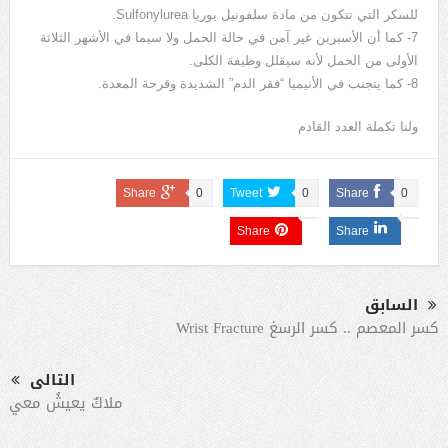
للسكر التي تتكون من مادة سلفونيل يوريا Sulfonylurea.
7- كما أن الأسبرين غير آمن في حالة الحمل ولا سيما في الأشهر الثلاثة
الأولى من الحمل لأنه سيقلل وظيفة الكلى.
8- كما يتجنب في الأنيميا “فقر الدم” الشديدة وقرحة المعدة.
ولنا تكملة العدد القادم
Share
0
Tweet
0
Share
0
Share
Share
السابق
كسر المعصم .. كسر الرسغ Wrist Fracture
التالى
ملاكٌ يعيشُ معي