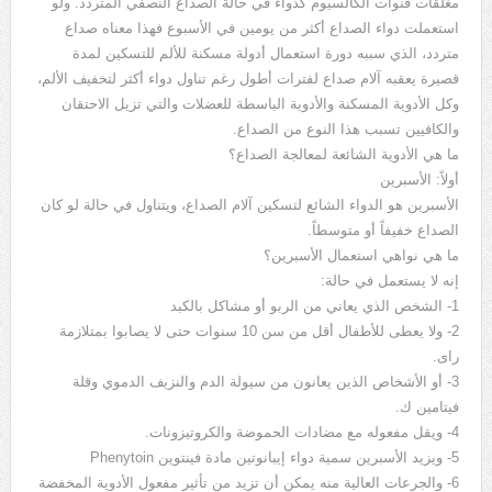
مغلقات قنوات الكالسيوم كدواء في حالة الصداع النصفي المتردد. ولو
استعملت دواء الصداع أكثر من يومين في الأسبوع فهذا معناه صداع
متردد، الذي سببه دورة استعمال أدولة مسكنة للألم للتسكين لمدة
قصيرة يعقبه آلام صداع لفترات أطول رغم تناول دواء أكثر لتخفيف الألم،
وكل الأدوية المسكنة والأدوية الباسطة للعضلات والتي تزيل الاحتقان
والكافيين تسبب هذا النوع من الصداع.
ما هي الأدوية الشائعة لمعالجة الصداع؟
أولاً: الأسبرين
الأسبرين هو الدواء الشائع لتسكين آلام الصداع، ويتناول في حالة لو كان
الصداع خفيفاً أو متوسطاً.
ما هي نواهي استعمال الأسبرين؟
إنه لا يستعمل في حالة:
1- الشخص الذي يعاني من الربو أو مشاكل بالكبد
2- ولا يعطى للأطفال أقل من سن 10 سنوات حتى لا يصابوا بمتلازمة
راى.
3- أو الأشخاص الذين يعانون من سيولة الدم والنزيف الدموي وقلة
فيتامين ك.
4- ويقل مفعوله مع مضادات الحموضة والكروتيزونات.
5- ويزيد الأسبرين سمية دواء إيبانوتين مادة فينتوين Phenytoin
6- والجرعات العالية منه يمكن أن تزيد من تأثير مفعول الأدوية المخفضة