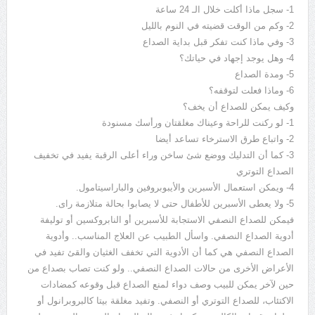
1- سجل ماذا أكلت خلال الـ 24 ساعة
2- وكم من الوقت قضيته في النوم بالليل
3- وفي ماذا كنت تفكر قبل بداية الصداع
4- وهل يوجد إجهاد في حياتك؟
5- ومدة الصداع
6- وماذا فعلت لتوقفه؟
وكيف يمكن للصداع أن يخف؟
1- لو ركنت للراحة وعيناك مغلقتان ورأسك مسنودة
2- واتباع طرق الاسترخاء تساعد أيضا
3- كما أن التدليك ووضع شئ ساخن وراء أعلى الرقبة يفيد في تخفيف
الصداع التوتري
4- ويمكن استعمال الأسبرين والأيبوبروفين والباراسيتامول.
5- ولا يعطى الأسبرين للأطفال حتى لا يصابوا بحالة متلازمة راى.
فيمكن للصداع النصفي الاستجابة للأسبرين أو النابروكسين أو توليفة
أدوية الصداع النصفي. واسأل الطبيب عن العلاج المناسب.. وأدوية
الصداع النصفي هي كما أن الأدوية التي تخفف الغثيان والقئ تفيد في
الأعراض الأخرى من حالات الصداع النصفي.. ولو كنت تصاب بصداع من
حين لآخر يمكن للبيب وصف دواء لمنع الصداع قبل وقوعه كمضادات
الاكتئاب، للصداع التوتري أو النصفي. وتفيد مغلقة بيتا كالبروبرانول أو