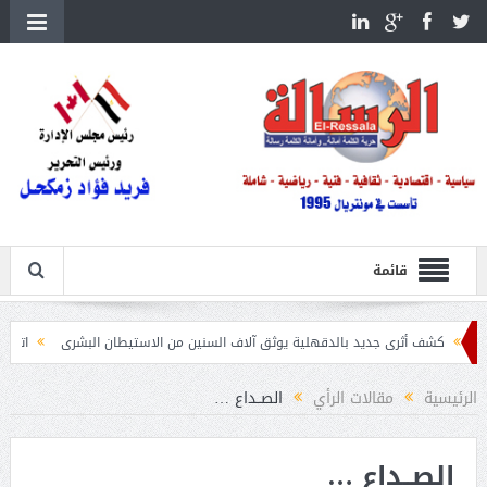
قائمة
ى جديد بالدقهلية يوثق آلاف السنين من الاستيطان البشرى
اتحاد الكرة يطلب استضافة أمم إفري
الرئيسية
مقالات الرأي
الصــداع …
الصــداع …