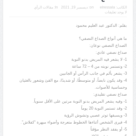
الكاتب:
elressala
on:
ديسمبر 19, 2021
In:
مقالات الرأي
لا يوجد تعليقات
بقلم: الدكتور عبد العليم محمود
ما هي أنواع الصداع النصفي؟
الصداع النصفي نوعان:
صداع نصفي عادي:
1- لا يشعر فيه المريض بدنو النوبة
2- وتستمر نوبته من 4 – 72 ساعة
3- يشعر بألم في جانب الرأس أو الجانبين
4- وقد يكون نابضاً، أو متوسطًا، أو شديدًا، مع القئ وشعور بالغثيان
وحساسية للأصوات.
صداع نصفي تقليدي:
1- وفيه يشعر المريض بدنو النوبة مرتين على الأقل سنوياً.
2- وقد تستمر النوبة 20 يوماً
3- ويسبقها توتر عصبي وتشوش الرؤية
4- فيرى الشخص أثناءها الخطوط متعرجة وأضواء مبهرة “كفلاش”.
5- أو يفقد النظر مؤقتاً