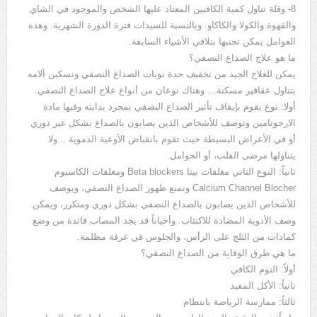
8- وقلة تناول كمية الكافيين المعتاد عليها الشخص والموجود في الشاي
والقهوة والكولا والكاكاو. وبالنسبة للسيدات فترة الدورة الشهرية. وهذه
العوامل يمكن تجنبها بتلافي الأشياء السابقة.
ما هو علاج الصداع النصفي؟
يمكن للعلاج الجيد من تخفيف حدة نوبات الصداع النصفي وتسكين آلامه
بتناول عقاقير مسكنة… وهناك نوعان من أنواع علاج الصداع النصفي.
أولا: نوع يقوم بإيقاف تأثير الصداع النصفي بمجرد بدايته وفيها مادة
الارجوتامين وتوصف للأشخاص الذين يصابون بالصداع بشكل غير دوري
أو في الأعراض البسيطة حيث تقوم بانقباض الأوعية الدموية .. ولا
يتناولها مرضى القلب، أو الحوامل.
ثانياً: النوع الثاني مغلقات بيتا Beta blockers ومغلقات الكاسيوم
Calcium Channel Blocher وتمنع ظهور الصداع النصفي، ويوصف
للأشخاص الذين يصابون بالصداع النصفي بشكل دوري ومتكرر، ويمكن
وصف الأدوية المضادة للاكتئاب. وأحياناً قد يجد المصاب فائدة من وضع
كمادات من الثلج على الرأس، والجلوس في غرفة مظلمة.
ما هي طرق الوقاية من الصداع النصفي؟
أولاً: النوم الكافي
ثانياً: الأكل المفيد
ثالثاً: ممارسة الرياضة بانتظام