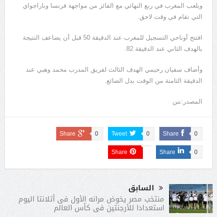
ويلعب المغرب في ربع النهائي مع الفائز من مواجهة فرنسا وباراجواي
التي تقام في وقت لاحق.
افتتح أوناحي التسجيل للمغرب عند الدقيقة 50 قبل أن يضاعف النتيجة
بالهدف الثاني عند الدقيقة 82.
وأضاف سفيان رحيمي الهدف الثالث لفريق المدرب محمد وهبي عند
الدقيقة الثامنة من الوقت بدل الضائع.
المصدر:ننن
Share
0
Tweet
0
Share
0
Share
Share
0
السابق
منتخب مصر يخوض مرانه الأول فى أتلانتا اليوم
استعدادا للأرجنتين فى كأس العالم