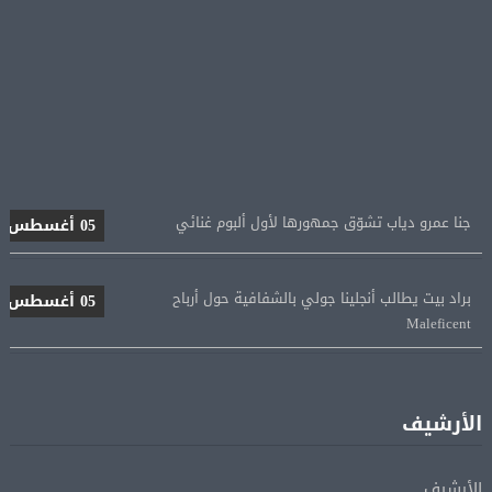
جنا عمرو دياب تشوّق جمهورها لأول ألبوم غنائي
05 أغسطس
براد بيت يطالب أنجلينا جولي بالشفافية حول أرباح
05 أغسطس
Maleficent
منتخب مصر للكرة النسائية يخوض الليلة مباراة وداع أمم
05 أغسطس
إفريقيا أمام نيجيريا
الأرشيف
استقبال جماهيرى حاشد لمحمد صلاح لدى وصوله إلى تركيا
05 أغسطس
لإتمام انتقاله إلى طرابزون سبور
الأرشيف