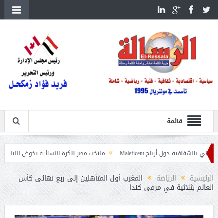
قائمة
ول أرباح Maleficent
منتخب مصر للكرة النسائية يخوض الليلة مباراة وداع أمم إ
عيات حرائق الغابات
الرئيسية
الرياضة
المغرب أول المتأهلين إلى ربع نهائى كأس
العالم بثلاثية في مرمى كندا