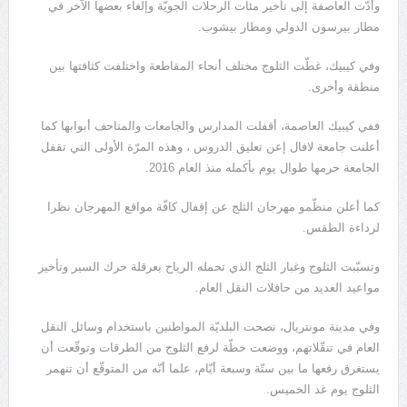
وأدّت العاصفة إلى تأخير مئات الرحلات الجويّة وإلغاء بعضها الآخر في
مطار بيرسون الدولي ومطار بيشوب.
وفي كيبيك، غطّت الثلوج مختلف أنحاء المقاطعة واختلفت كثافتها بين
منطقة وأخرى.
ففي كيبيك العاصمة، أقفلت المدارس والجامعات والمتاحف أبوابها كما
أعلنت جامعة لافال إعن تعليق الدروس ، وهذه المرّة الأولى التي تقفل
الجامعة حرمها طوال يوم بأكمله منذ العام 2016.
كما أعلن منظّمو مهرجان الثلج عن إقفال كافّة مواقع المهرجان نظرا
لرداءة الطقس.
وتسبّبت الثلوج وغبار الثلج الذي تحمله الرياح بعرقلة حرك السير وتأخير
مواعيد العديد من حافلات النقل العام.
وفي مدينة مونتريال، نصحت البلديّة المواطنين باستخدام وسائل النقل
العام في تنقّلاتهم، ووضعت خطّة لرفع الثلوج من الطرقات وتوقّعت أن
يستغرق رفعها ما بين ستّة وسبعة أيّام، علما أنّه من المتوقّع أن تنهمر
الثلوج يوم غد الخميس.