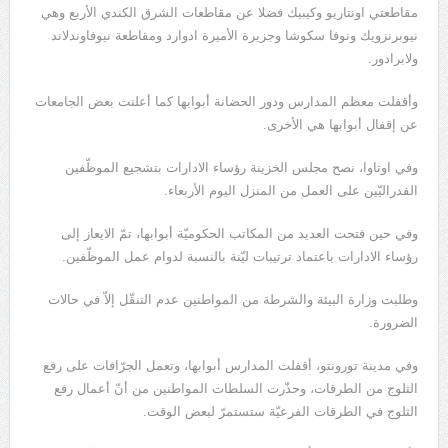
مقاطعتي اونتاريو وكيبيك فضلا عن مقاطعات الشرق الكندي الأربع وهي
نيوبرنزويك ونوفا سكوشا وجزيرة الأميرة ادوارد ومقاطعة نيوفاوندلاند
ولابرادور.
وأقفلت معظم المدارس ودور الحضانة أبوابها كما أعلنت بعض الجامعات
عن إقفال أبوابها هي الأخرى.
وفي اوتاوا، نصح مجلس الخزينة رؤساء الادارات بتشجيع الموظّفين
الفدراليّين على العمل من المنزل اليوم الأربعاء.
وفي حين فتحت العديد من المكاتب الحكوميّة أبوابها، تمّ الايعاز إلى
رؤساء الادارات باعتماد ترتيبات ليّنة بالنسبة لدوام عمل الموظّفين.
وطلبت وزارة البيئة والشرطة من المواطنين عدم التنقّل إلاّ في حالات
الضرورة.
وفي مدينة تورونتو، أقفلت المدارس أبوابها، وتعمل الجرّافات على رفع
الثلوج من الطرقات، وحذّرت السلطات المواطنين من أنّ أعمال رفع
الثلوج في الطرقات الفرعيّة ستستمرّ لبعض الوقت.