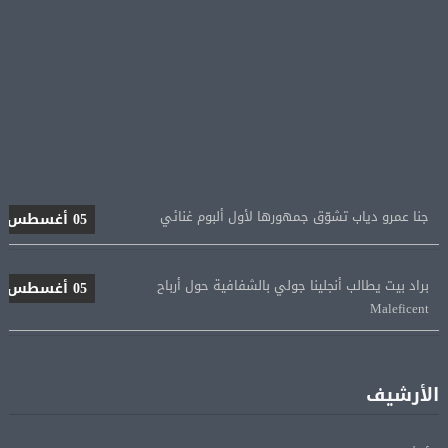
جنا عمرو دياب تشوّق جمهورها لأول ألبوم غنائي
05 أغسطس
براد بيت يطالب أنجلينا جولي بالشفافية حول أرباح
05 أغسطس
Maleficent
منتخب مصر للكرة النسائية يخوض الليلة مباراة وداع أمم
05 أغسطس
إفريقيا أمام نيجيريا
الأرشيف
استقبال جماهيرى حاشد لمحمد صلاح لدى وصوله إلى تركيا
05 أغسطس