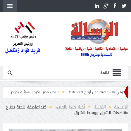
قائمة
 حول أرباح Maleficent
منتخب مصر للكرة النسائية يخوض الليلة مباراة وداع أمم
اعيات حرائق الغابات
الرئيسية
الأخبــــار
أخبار كندا بالعربي
كندا:عاصفة ثلجيّة تجتاح
مقاطعات الشرق ووسط الشرق