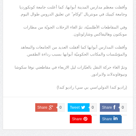
وأقفلت معظم مدارس المدينة أبوابها، كما أعلنت جامعة كونكورديا
وجامعة كيبيك في مونتريال “اوكام” عن تعليق الدروس طوال اليوم.
وفي المقاطعات الأطلسيّة، تمّ الغاء الرحلات الجويّة من مطارات
مونكتون وهاليفاكس وشارلوتاون.
وأقفلت المدارس أبوابها كما أقفلت العديد من الجامعات والمعاهد
والمؤسّسات والمكاتب الحكوميّة أبوابها بسبب رداءة الطقس.
وتمّ الغاء حركة النقل بالعبّارات ليل الاربعاء في مقاطعتي نوفا سكوشا
ونيوفاوندلاند ولابرادور.
(راديو كندا الدولي/سي بي سي/ راديو كندا)
Share
0
Tweet
0
Share
0
Share
Share