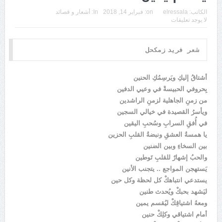
الكاتب:
elressala
on:
فبراير 14, 2018
In:
أشعار و قصائد
لا يوجد تعليقات
شعر  فريد زمكحل
أشتاقُ إليكِ ويَرسِمُكِ الحنين
بِحروفي الحبيسةْ في وعيي الدفين
من زمنِ الجاهلية لزمنِ الراشدين
ويأسرُ القصيدة في خيالي السجين
في أُفقِ السرابِ وسُحبِ اليقين
يا همسةُ العشقِ ونبضةُ القلبِ الحزين
بين السخاءِ وبين الضنين
والحبُ إشهارٌ للقلبِ تَوطين
يَستهجن المواجع .. يتجنب الأنين
يستدعي انتباهكْ كل لحظة وكل حين
ليَشهد بحبكْ ويُحدث طنين
ومعهُ اشتياقِكْ ليُقسم يمين
أمام اشتياقي وكلِكْ حنين