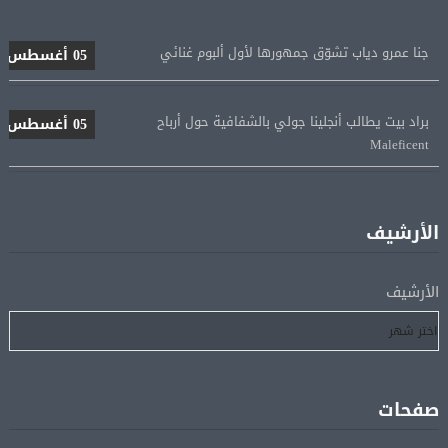
جنا عمرو دياب تشوّق جمهورها لأول ألبوم غنائي
05 أغسطس
براد بيت يطالب أنجلينا جولي بالشفافية حول أرباح
05 أغسطس
Maleficent
منتخب مصر للكرة النسائية يخوض الليلة مباراة وداع أمم
05 أغسطس
إفريقيا أمام نيجيريا
الأرشيف
استقبال جماهيرى حاشد لمحمد صلاح لدى وصوله إلى تركيا
05 أغسطس
الأرشيف
لإتمام انتقاله إلى طرابزون سبور
رسميًا.. انطلاق الدورى الممتاز 21 أغسطس.. وقمة الزمالك
05 أغسطس
والأهلى 11 أكتوبر
صفحات
مباحثات لبنانية – أممية حول دعم لبنان وتطورات الأوضاع
05 أغسطس