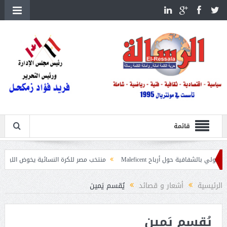
قائمة
 حول أرباح Maleficent
منتخب مصر للكرة النسائية يخوض الليلة مباراة وداع أمم
اعيات حرائق الغابات
الرئيسية
أشعار و قصائد
يُقسم يَمين
يُقسم يَمين