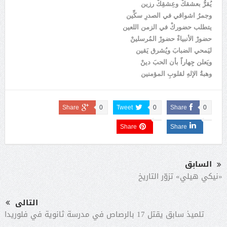
يُقرُّ بعشقكْ وعِشقِكْ رزين
وجمرُ اشواقي في الصدرِ سكِّين
يتطلب حضوركْ في الزمن اللعين
حضورْ الأنبياءْ حضورْ المُرسلينْ
ليَمحي الضبابَ ويُشرق يَقين
ويَعلن جِهاراً بأن الحبَ دينْ
وهبةُ الإلهِ لقلوبِ المؤمنين
Share
0
Tweet
0
Share
0
Share
Share
السابق
«نيكي هيلي» تزوّر التاريخ
التالى
تلميذ سابق يقتل 17 بالرصاص في مدرسة ثانوية في فلوريدا