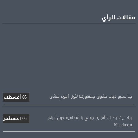
مقالات الرأي
جنا عمرو دياب تشوّق جمهورها لأول ألبوم غنائي
05 أغسطس
براد بيت يطالب أنجلينا جولي بالشفافية حول أرباح
05 أغسطس
Maleficent
منتخب مصر للكرة النسائية يخوض الليلة مباراة وداع أمم
05 أغسطس