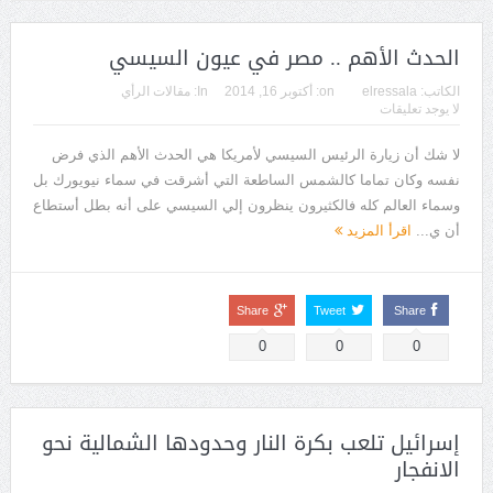
الحدث الأهم .. مصر في عيون السيسي
الكاتب:
elressala
on:
أكتوبر 16, 2014
In:
مقالات الرأي
لا يوجد تعليقات
لا شك أن زيارة الرئيس السيسي لأمريكا هي الحدث الأهم الذي فرض
نفسه وكان تماما كالشمس الساطعة التي أشرقت في سماء نيويورك بل
وسماء العالم كله فالكثيرون ينظرون إلي السيسي على أنه بطل أستطاع
أن ي...
اقرأ المزيد
Share
Tweet
Share
0
0
0
إسرائيل تلعب بكرة النار وحدودها الشمالية نحو
الانفجار