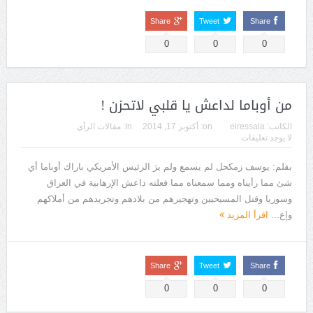
Share
Tweet
Share
0
0
0
من أوباما لداعش يا قلبي لاتحزن !
الكاتب:
elressala
on:
أكتوبر 17, 2014
In:
مقالات الرأي
لا يوجد تعليقات
بقلم: يوسف زمكحل لم يسمع ولم يرَ الرئيس الأمريكي باراك أوباما أي
شئ مما رأيناه ومما سمعناه مما فعلته داعش الإرهابية في العراق
وسوريا وقتل المسيحيين وتهجيرهم من بلادهم وتجريدهم من أملاكهم
وإغ...
اقرأ المزيد
Share
Tweet
Share
0
0
0