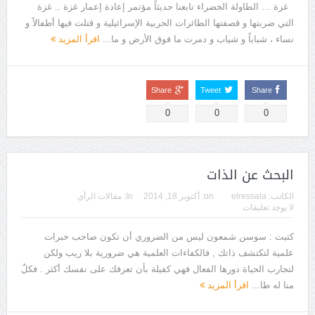
غزة … الطاولة الخضراء تابعنا حديثاً مؤتمر إعادة إعمار غزة .. غزة
التي ضربتها و قصفتها الطائرات الحربية الإسرائيلية و قتلت فيها أطفالاً و
نساء ، شباباً و شياب و دمرت ما فوق الأرض و ما...
اقرأ المزيد
Share
Tweet
Share
0
0
0
البحث عن الذات
الكاتب:
elressala
on:
أكتوبر 18, 2014
In:
مقالات الرأي
لا يوجد تعليقات
كتبت : سوسن شمعون ليس من الضروري أن تكون صاحب خبرات
علمية لتكتشف ذاتك , فالكفاءات العلمية هي ضرورية بلا ريب ولكن
لتجارب الحياة دورها الفعال فهي كفيلة بأن تعرفك على نفسك أكثر . فكلٌ
منا له طا...
اقرأ المزيد