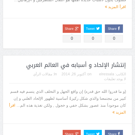
اقرأ المزيد
Share
Tweet
Share
0
0
0
إنتشار الإلحاد و أسبابه في العالم العربي‎ ‎
الكاتب:
elressala
on:
أكتوبر 26, 2014
In:
مقالات الرأي
لا يوجد تعليقات
(و ما قدروا الله حق قدره) إن واقع الجهل و التخلف الذي يتسم فيه قسم
كبير من مجتمعنا والذي شكل ركيزةً أساسية لظهور الإلحاد العلني و إن
كان موجوداَ منذ عصور بشكل خفي و خجول , ولكن تغذية هذه الم...
اقرأ
المزيد
Share
Tweet
Share