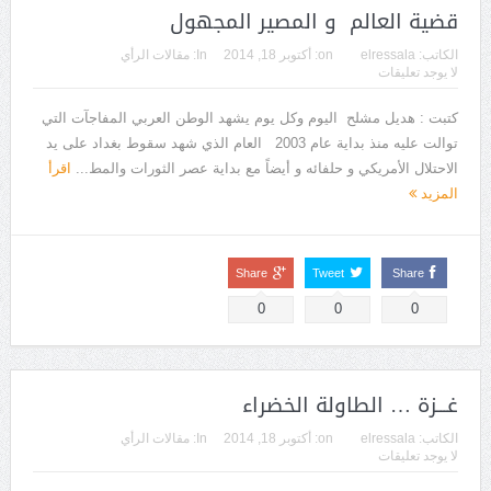
قضية العالم و المصير المجهول
الكاتب:
elressala
on:
أكتوبر 18, 2014
In:
مقالات الرأي
لا يوجد تعليقات
كتبت : هديل مشلح اليوم وكل يوم يشهد الوطن العربي المفاجآت التي
توالت عليه منذ بداية عام 2003 العام الذي شهد سقوط بغداد على يد
الاحتلال الأمريكي و حلفائه و أيضاً مع بداية عصر الثورات والمط...
اقرأ
المزيد
Share
Tweet
Share
0
0
0
غـــزة … الطاولة الخضراء
الكاتب:
elressala
on:
أكتوبر 18, 2014
In:
مقالات الرأي
لا يوجد تعليقات