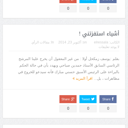
0
0
0
أشياء استفزتني !
الكاتب:
elressala
on:
أكتوبر 23, 2014
In:
مقالات الرأي
لا يوجد تعليقات
بقلم :يوسف زمكحل أولا : من غير المعقول أن يخرج علينا المرشح
الرئاسي السابق الأستاذ حمدين صباحي ويهدد بأن في حالة الحكم
بالبراءة على الرئيس الأسبق حسني مبارك فأنه سيدعو للخروج في
مظاهرات ، بل...
اقرأ المزيد
Share
Tweet
Share
0
0
0