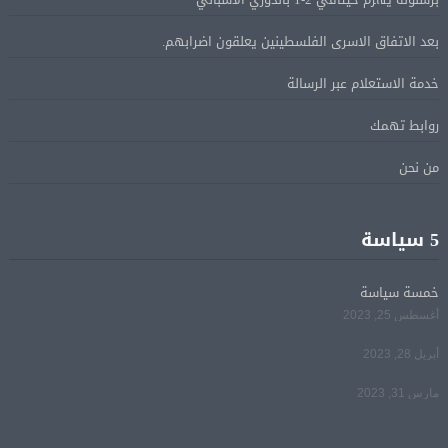
بعد الاتفاق الاسرى الفلسطينين يعلقون اضرابهم.
ترامب: مضيق هرمز سيفتح قريبًا أو ستواجه إيران ضربة
05 أغسطس
خدمة الاستعلام عبر الرسالة
قاسية
روابط تهمك
الرئيس السيسى يؤكد لرئيس وزراء اليونان تضامن مصر
05 أغسطس
من نحن
الكامل مع اليونان في مواجهة تداعيات حرائق الغابات
الرئيس السيسى يستقبل ملك البحرين فى مطار العلمين
5 سياسة
05 أغسطس
فى زيارة لتعزيز أواصر الأخوة الراسخة بين البلدين
الشقيقين
خمسة سياسة
أغسطس 25, 2023
مي سليم: سعيدة بالعودة الى الكوميديا
04 أغسطس
أبريل 28, 2023
مارس 31, 2023