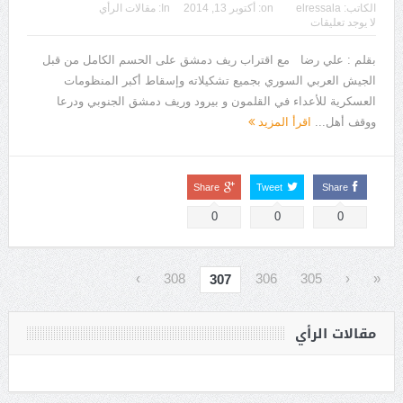
الكاتب:
elressala
on:
أكتوبر 13, 2014
In:
مقالات الرأي
لا يوجد تعليقات
بقلم : علي رضا مع اقتراب ريف دمشق على الحسم الكامل من قبل
الجيش العربي السوري بجميع تشكيلاته وإسقاط أكبر المنظومات
العسكرية للأعداء في القلمون و بيرود وريف دمشق الجنوبي ودرعا
ووقف أهل...
اقرأ المزيد
Share
Tweet
Share
0
0
0
›
308
306
305
‹
«
307
مقالات الرأي