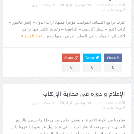
الكاتب:
elressala
on:
نوفمبر 01, 2014
In:
مقالات الرأي
لا يوجد تعليقات
كثرت برامج اكتشاف المواهب مؤخراً فمنها: أراب آيدول – إكس فاكتور –
أراب آكتور – ستار أكاديمي – الراقصة – وغيرها الكثير كلها برامج
لاكتشاف المواهب في الوطن العربي ، منها نسخ...
اقرأ المزيد
Share
Tweet
Share
0
0
0
الإعلام و دوره في محاربة الإرهاب
الكاتب:
elressala
on:
نوفمبر 01, 2014
In:
مقالات الرأي
لا يوجد تعليقات
شاهدنا في الآونة الأخيرة و بشكل خاص بعد مرحلة ما يسمى بالربيع
العربي ، توسع رقعة انتشار الإرهاب في عدة دول عربية و إذا عزونا ذلك
فسوف يكون لأسباب عديدة أهمها هو انتقال المتطرفين و الإرهابيي...