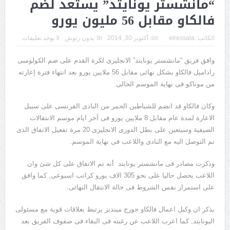
“مانشستر يونايتد” يستعد لضم
فالكاو مقابل 56 مليون يورو
الكاتب:
elressala
on:
أكتوبر 30, 2014
In:
بدون رتوش
لا يوجد تعليقات
وافق فريق “مانشستر يونايتد” الانجليزى لكرة القدم على ضم الكولومبى
راداميل فالكاو بشكل نهائى مقابل 56 ملايين يورو بعد انتهاء فترة إعارته
من موناكو فى نهاية الموسم الحالى.
وكان فالكاو قد انضم للشياطين الحمر من النادى الفرنسى على سبيل
الاعارة لمدة عام مقابل 8 ملايين يورو فى آخر ايام موسم الانتقالات
الصيفية وسيتعين على بطل الدورى الانجليزى 20 مرة تفعيل الاتفاق الذى
تم التوصل اليه مع النادى واللاعب فى نهاية الموسم.
وذكرت مصادر فى مانشستر يونايتد أنه تم الاتفاق على كل شئ وان
اللاعب يحصل حاليا على نحو 305 الاف يورو كراتب اسبوعى, كما وافق
على استمرار نفس الشروط فى حالة الانتقال النهائى.
يذكر ان وكيل اعمال فالكاو جورج مينديز يرتبط بعلاقات قوية مع مسئولى
اليونايتد, كما اعرب اللاعب عن رغبته فى البقاء فى صفوف الفريق بعد