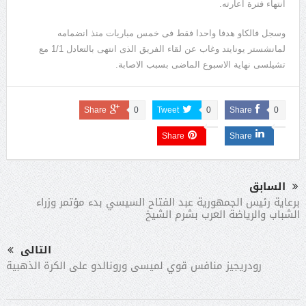
انتهاء فترة اعارته.
وسجل فالكاو هدفا واحدا فقط فى خمس مباريات منذ انضمامه
لمانشستر يونايتد وغاب عن لقاء الفريق الذى انتهى بالتعادل 1/1 مع
تشيلسى نهاية الاسبوع الماضى بسبب الاصابة.
Share
0
Tweet
0
Share
0
Share
Share
السابق
برعاية رئيس الجمهورية عبد الفتاح السيسي بدء مؤتمر وزراء
الشباب والرياضة العرب بشرم الشيخ
التالى
رودريجيز منافس قوي لميسى ورونالدو على الكرة الذهبية