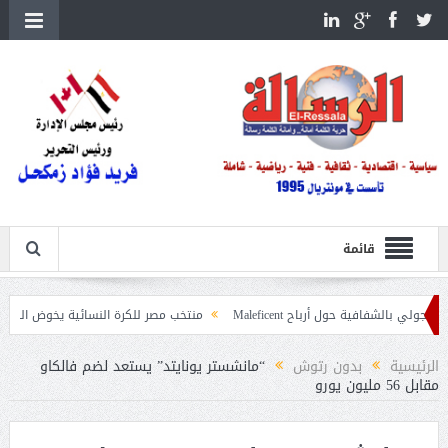
قائمة
ية حول أرباح Maleficent
منتخب مصر للكرة النسائية يخوض الليلة مباراة وداع أم
تداعيات حرائق الغابات
الرئيسية
بدون رتوش
“مانشستر يونايتد” يستعد لضم فالكاو
مقابل 56 مليون يورو